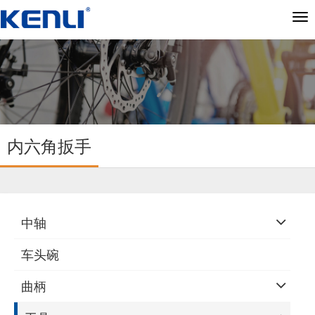
切
换
导
航
内六角扳手
中轴
车头碗
曲柄