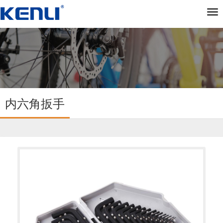
切
换
导
航
内六角扳手